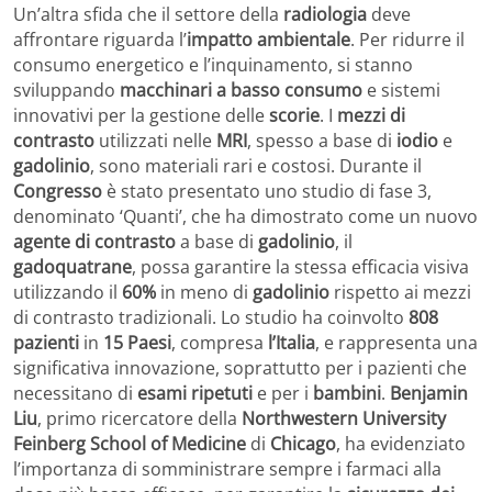
Un’altra sfida che il settore della
radiologia
deve
affrontare riguarda l’
impatto ambientale
. Per ridurre il
consumo energetico e l’inquinamento, si stanno
sviluppando
macchinari a basso consumo
e sistemi
innovativi per la gestione delle
scorie
. I
mezzi di
contrasto
utilizzati nelle
MRI
, spesso a base di
iodio
e
gadolinio
, sono materiali rari e costosi. Durante il
Congresso
è stato presentato uno studio di fase 3,
denominato ‘Quanti’, che ha dimostrato come un nuovo
agente di contrasto
a base di
gadolinio
, il
gadoquatrane
, possa garantire la stessa efficacia visiva
utilizzando il
60%
in meno di
gadolinio
rispetto ai mezzi
di contrasto tradizionali. Lo studio ha coinvolto
808
pazienti
in
15 Paesi
, compresa
l’Italia
, e rappresenta una
significativa innovazione, soprattutto per i pazienti che
necessitano di
esami ripetuti
e per i
bambini
.
Benjamin
Liu
, primo ricercatore della
Northwestern University
Feinberg School of Medicine
di
Chicago
, ha evidenziato
l’importanza di somministrare sempre i farmaci alla