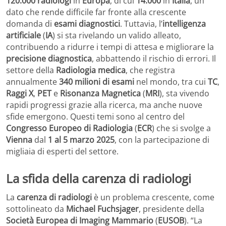
120.000 radiologi
in
Europa
, di cui
14.000
in
Italia
, un
dato che rende difficile far fronte alla crescente
domanda di
esami diagnostici
. Tuttavia, l’
intelligenza
artificiale
(
IA
) si sta rivelando un valido alleato,
contribuendo a ridurre i tempi di attesa e migliorare la
precisione diagnostica
, abbattendo il rischio di errori. Il
settore della
Radiologia medica
, che registra
annualmente
340 milioni di esami
nel mondo, tra cui
TC
,
Raggi X
,
PET
e
Risonanza Magnetica
(
MRI
), sta vivendo
rapidi progressi grazie alla ricerca, ma anche nuove
sfide emergono. Questi temi sono al centro del
Congresso Europeo di Radiologia
(
ECR
) che si svolge a
Vienna
dal
1 al 5 marzo 2025
, con la partecipazione di
migliaia di esperti del settore.
La sfida della carenza di radiologi
La
carenza di radiologi
è un problema crescente, come
sottolineato da
Michael Fuchsjager
, presidente della
Società Europea di Imaging Mammario
(
EUSOB
). “La