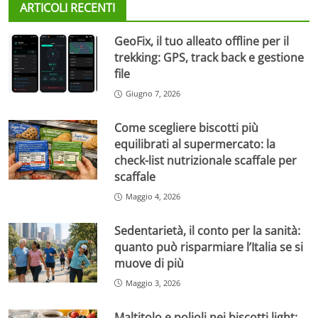
ARTICOLI RECENTI
GeoFix, il tuo alleato offline per il
trekking: GPS, track back e gestione
file
Giugno 7, 2026
Come scegliere biscotti più
equilibrati al supermercato: la
check-list nutrizionale scaffale per
scaffale
Maggio 4, 2026
Sedentarietà, il conto per la sanità:
quanto può risparmiare l’Italia se si
muove di più
Maggio 3, 2026
Maltitolo e polioli nei biscotti light: