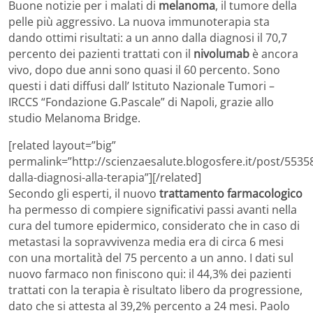
Buone notizie per i malati di
melanoma
, il tumore della
pelle più aggressivo. La nuova immunoterapia sta
dando ottimi risultati: a un anno dalla diagnosi il 70,7
percento dei pazienti trattati con il
nivolumab
è ancora
vivo, dopo due anni sono quasi il 60 percento. Sono
questi i dati diffusi dall’ Istituto Nazionale Tumori –
IRCCS “Fondazione G.Pascale” di Napoli, grazie allo
studio Melanoma Bridge.
[related layout=”big”
permalink=”http://scienzaesalute.blogosfere.it/post/55
dalla-diagnosi-alla-terapia”][/related]
Secondo gli esperti, il nuovo
trattamento farmacologico
ha permesso di compiere significativi passi avanti nella
cura del tumore epidermico, considerato che in caso di
metastasi la sopravvivenza media era di circa 6 mesi
con una mortalità del 75 percento a un anno. I dati sul
nuovo farmaco non finiscono qui: il 44,3% dei pazienti
trattati con la terapia è risultato libero da progressione,
dato che si attesta al 39,2% percento a 24 mesi. Paolo