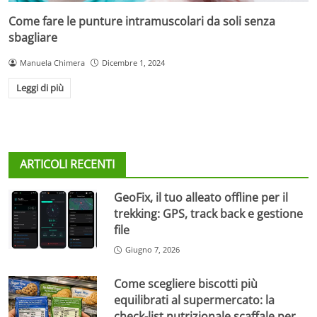
Come fare le punture intramuscolari da soli senza
sbagliare
Manuela Chimera
Dicembre 1, 2024
Leggi di più
ARTICOLI RECENTI
GeoFix, il tuo alleato offline per il
trekking: GPS, track back e gestione
file
Giugno 7, 2026
Come scegliere biscotti più
equilibrati al supermercato: la
check-list nutrizionale scaffale per