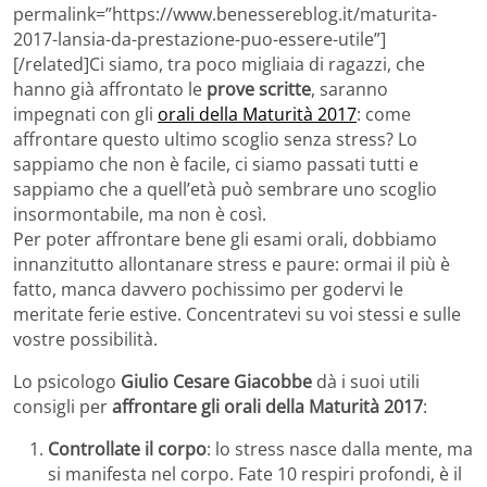
permalink=”https://www.benessereblog.it/maturita-
2017-lansia-da-prestazione-puo-essere-utile”]
[/related]Ci siamo, tra poco migliaia di ragazzi, che
hanno già affrontato le
prove scritte
, saranno
impegnati con gli
orali della Maturità 2017
: come
affrontare questo ultimo scoglio senza stress? Lo
sappiamo che non è facile, ci siamo passati tutti e
sappiamo che a quell’età può sembrare uno scoglio
insormontabile, ma non è così.
Per poter affrontare bene gli esami orali, dobbiamo
innanzitutto allontanare stress e paure: ormai il più è
fatto, manca davvero pochissimo per godervi le
meritate ferie estive. Concentratevi su voi stessi e sulle
vostre possibilità.
Lo psicologo
Giulio Cesare Giacobbe
dà i suoi utili
consigli per
affrontare gli orali della Maturità 2017
:
Controllate il corpo
: lo stress nasce dalla mente, ma
si manifesta nel corpo. Fate 10 respiri profondi, è il