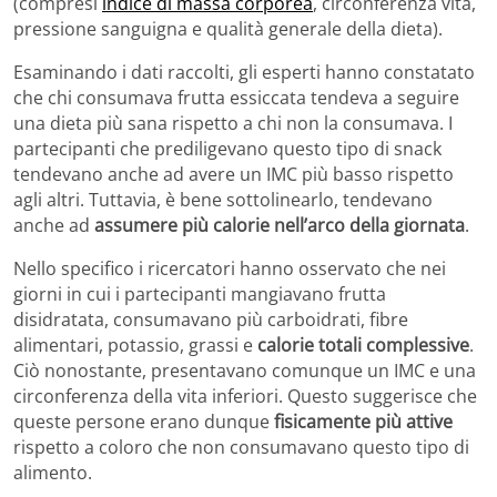
(compresi
indice di massa corporea
, circonferenza vita,
pressione sanguigna e qualità generale della dieta).
Esaminando i dati raccolti, gli esperti hanno constatato
che chi consumava frutta essiccata tendeva a seguire
una dieta più sana rispetto a chi non la consumava. I
partecipanti che prediligevano questo tipo di snack
tendevano anche ad avere un IMC più basso rispetto
agli altri. Tuttavia, è bene sottolinearlo, tendevano
anche ad
assumere più calorie nell’arco della giornata
.
Nello specifico i ricercatori hanno osservato che nei
giorni in cui i partecipanti mangiavano frutta
disidratata, consumavano più carboidrati, fibre
alimentari, potassio, grassi e
calorie totali complessive
.
Ciò nonostante, presentavano comunque un IMC e una
circonferenza della vita inferiori. Questo suggerisce che
queste persone erano dunque
fisicamente più attive
rispetto a coloro che non consumavano questo tipo di
alimento.