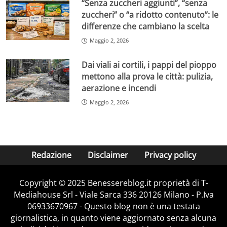
“Senza zuccheri aggiunti”, “senza
zuccheri” o “a ridotto contenuto”: le
differenze che cambiano la scelta
Maggio 2, 2026
Dai viali ai cortili, i pappi del pioppo
mettono alla prova le città: pulizia,
aerazione e incendi
Maggio 2, 2026
Redazione
Disclaimer
Privacy policy
Copyright © 2025 Benessereblog.it proprietà di T-
Mediahouse Srl - Viale Sarca 336 20126 Milano - P.Iva
06933670967 - Questo blog non è una testata
giornalistica, in quanto viene aggiornato senza alcuna