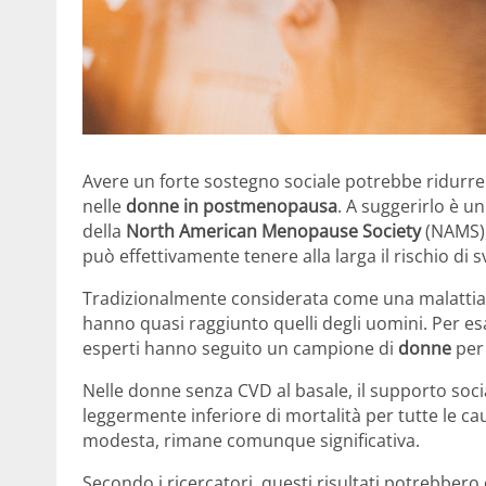
Avere un forte sostegno sociale potrebbe ridurre 
nelle
donne in postmenopausa
. A suggerirlo è u
della
North American Menopause Society
(NAMS),
può effettivamente tenere alla larga il rischio di 
Tradizionalmente considerata come una malattia
hanno quasi raggiunto quelli degli uomini. Per esam
esperti hanno seguito un campione di
donne
per 
Nelle donne senza CVD al basale, il supporto socia
leggermente inferiore di mortalità per tutte le ca
modesta, rimane comunque significativa.
Secondo i ricercatori, questi risultati potrebbero