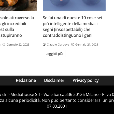
 solo attraverso la
Se fai una di queste 10 cose sei
 gli incredibili
più intelligente della media: i
est sulla
segni (insospettabili) che
i stupiranno
contraddistinguono i geni
a
Gennaio 22, 2025
Claudio Cordova
Gennaio 21, 2025
Leggi di più
Redazione
Disclaimer
Privacy policy
 di T-Mediahouse Srl - Viale Sarca 336 20126 Milano - P.Iva
za alcuna periodicità. Non può pertanto considerarsi un prod
07.03.2001