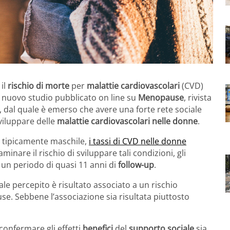
il
rischio di morte
per
malattie cardiovascolari
(CVD)
n nuovo studio pubblicato on line su
Menopause
, rivista
 dal quale è emerso che avere una forte rete sociale
sviluppare delle
malattie cardiovascolari nelle donne
.
 tipicamente maschile,
i tassi di CVD nelle donne
inare il rischio di sviluppare tali condizioni, gli
un periodo di quasi 11 anni di
follow-up
.
le percepito è risultato associato a un rischio
use. Sebbene l’associazione sia risultata piuttosto
 confermare gli effetti
benefici
del
supporto sociale
sia