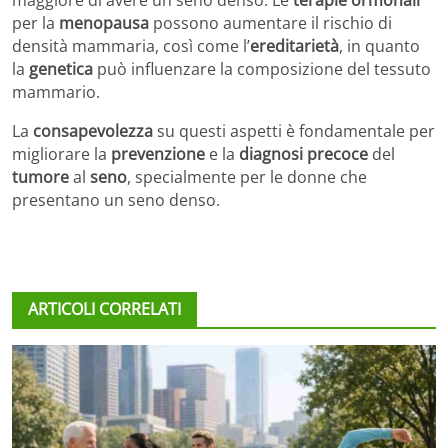
maggiore di avere un seno denso. Le
terapie ormonali
per la
menopausa
possono aumentare il rischio di
densità mammaria, così come l’
ereditarietà
, in quanto
la
genetica
può influenzare la composizione del tessuto
mammario.
La
consapevolezza
su questi aspetti è fondamentale per
migliorare la
prevenzione
e la
diagnosi precoce
del
tumore
al
seno
, specialmente per le donne che
presentano un seno denso.
ARTICOLI CORRELATI