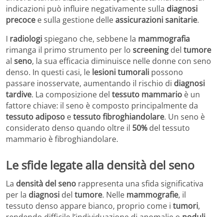
indicazioni può influire negativamente sulla
diagnosi
precoce
e sulla gestione delle
assicurazioni sanitarie
.
I
radiologi
spiegano che, sebbene la
mammografia
rimanga il primo strumento per lo
screening
del
tumore
al
seno
, la sua efficacia diminuisce nelle donne con seno
denso. In questi casi, le
lesioni tumorali
possono
passare inosservate, aumentando il rischio di
diagnosi
tardive
. La composizione del
tessuto mammario
è un
fattore chiave: il seno è composto principalmente da
tessuto adiposo
e
tessuto fibroghiandolare
. Un seno è
considerato denso quando oltre il
50%
del tessuto
mammario è fibroghiandolare.
Le sfide legate alla densità del seno
La
densità del seno
rappresenta una sfida significativa
per la
diagnosi
del
tumore
. Nelle
mammografie
, il
tessuto denso appare bianco, proprio come i
tumori
,
rendendo difficile l’individuazione di anomalie o
noduli