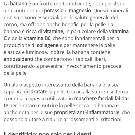
La
banana
è un frutto molto nutriente, noto per il suo
alto contenuto di
potassio
e
magnesio
. Questi minerali
non solo sono essenziali per la salute generale del
corpo, ma offrono anche benefici per la pelle. La
banana è ricca di
vitamine
, in particolare della
vitamina
C
e della
vitamina B6
, che sono fondamentali per la
produzione di
collagene
e per mantenere la pelle
elastica e luminosa. Inoltre, la banana contiene
antiossidanti
che combattono i radicali liberi,
contribuendo a prevenire l’invecchiamento precoce
della pelle.
Un altro aspetto interessante della banana è la sua
capacità di
idratate
la pelle. Grazie alla sua consistenza
cremosa, è spesso utilizzata in
maschere facciali fai-da-
te
per idratare e nutrire la pelle secca. La banana è
anche nota per le sue
proprietà anti-infiammatorie
, che
possono aiutare a ridurre arrossamenti e irritazioni.
Il dentifricio: non solo per i denti