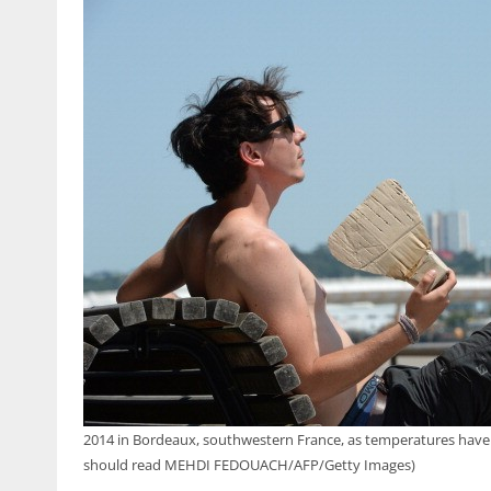
2014 in Bordeaux, southwestern France, as temperatures ha
should read MEHDI FEDOUACH/AFP/Getty Images)