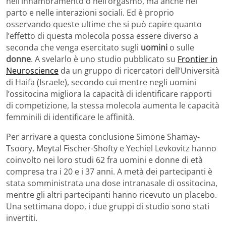
nell’innamoramento o nell’orgasmo, ma anche nel
parto e nelle interazioni sociali. Ed è proprio
osservando queste ultime che si può capire quanto
l’effetto di questa molecola possa essere diverso a
seconda che venga esercitato sugli
uomini
o sulle
donne
. A svelarlo è uno studio pubblicato su
Frontier in
Neuroscience
da un gruppo di ricercatori dell’Università
di Haifa (Israele), secondo cui mentre negli uomini
l’ossitocina migliora la capacità di identificare rapporti
di competizione, la stessa molecola aumenta le capacità
femminili di identificare le affinità.
Per arrivare a questa conclusione Simone Shamay-
Tsoory, Meytal Fischer-Shofty e Yechiel Levkovitz hanno
coinvolto nei loro studi 62 fra uomini e donne di età
compresa tra i 20 e i 37 anni. A metà dei partecipanti è
stata somministrata una dose intranasale di ossitocina,
mentre gli altri partecipanti hanno ricevuto un placebo.
Una settimana dopo, i due gruppi di studio sono stati
invertiti.