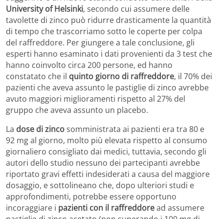
University of Helsinki
, secondo cui assumere delle
tavolette di zinco può ridurre drasticamente la quantità
di tempo che trascorriamo sotto le coperte per colpa
del raffreddore. Per giungere a tale conclusione, gli
esperti hanno esaminato i dati provenienti da 3 test che
hanno coinvolto circa 200 persone, ed hanno
constatato che il
quinto giorno di raffreddore
, il 70% dei
pazienti che aveva assunto le pastiglie di zinco avrebbe
avuto maggiori miglioramenti rispetto al 27% del
gruppo che aveva assunto un placebo.
La
dose di zinco
somministrata ai pazienti era tra 80 e
92 mg al giorno, molto più elevata rispetto al consumo
giornaliero consigliato dai medici, tuttavia, secondo gli
autori dello studio nessuno dei partecipanti avrebbe
riportato gravi effetti indesiderati a causa del maggiore
dosaggio, e sottolineano che, dopo ulteriori studi e
approfondimenti, potrebbe essere opportuno
incoraggiare i
pazienti con il raffreddore
ad assumere
pastiglie di zinco acetato (non superando i 100 mg di