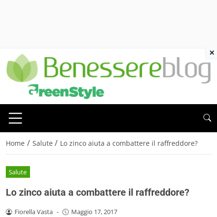
×
/
/
Home
Salute
Lo zinco aiuta a combattere il raffreddore?
Salute
Lo zinco aiuta a combattere il raffreddore?
Fiorella Vasta
-
Maggio 17, 2017