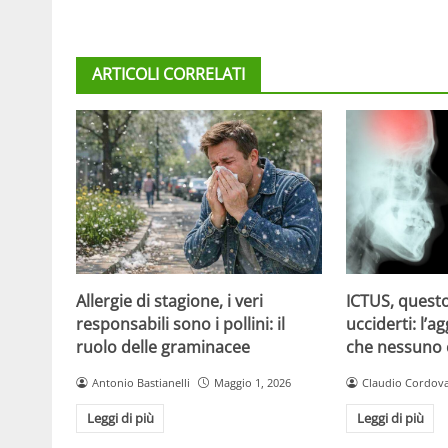
ARTICOLI CORRELATI
Allergie di stagione, i veri
ICTUS, questo
responsabili sono i pollini: il
ucciderti: l’a
ruolo delle graminacee
che nessuno
Antonio Bastianelli
Maggio 1, 2026
Claudio Cordov
Leggi di più
Leggi di più