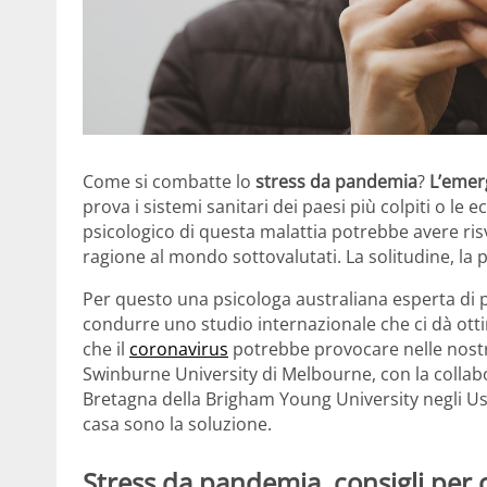
Come si combatte lo
stress da pandemia
?
L’emer
prova i sistemi sanitari dei paesi più colpiti o le 
psicologico di questa malattia potrebbe avere ris
ragione al mondo sottovalutati. La solitudine, la
Per questo una psicologa australiana esperta di pr
condurre uno studio internazionale che ci dà otti
che il
coronavirus
potrebbe provocare nelle nostre
Swinburne University di Melbourne, con la collab
Bretagna della Brigham Young University negli Usa,
casa sono la soluzione.
Stress da pandemia, consigli per c