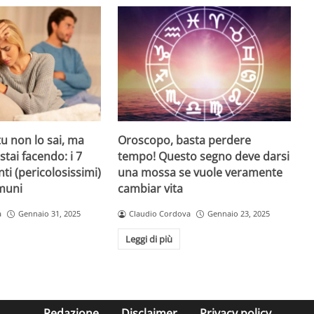
u non lo sai, ma
Oroscopo, basta perdere
stai facendo: i 7
tempo! Questo segno deve darsi
i (pericolosissimi)
una mossa se vuole veramente
muni
cambiar vita
a
Gennaio 31, 2025
Claudio Cordova
Gennaio 23, 2025
Leggi di più
Redazione
Disclaimer
Privacy policy