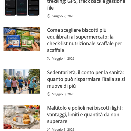
trekking: GPS, track back e gestione
file
Giugno 7, 2026
Come scegliere biscotti più
equilibrati al supermercato: la
check-list nutrizionale scaffale per
scaffale
Maggio 4, 2026
Sedentarietà, il conto per la sanità:
quanto può risparmiare l’Italia se si
muove di più
Maggio 3, 2026
Maltitolo e polioli nei biscotti light:
vantaggi, limiti e quantità da non
superare
Maggio 3, 2026