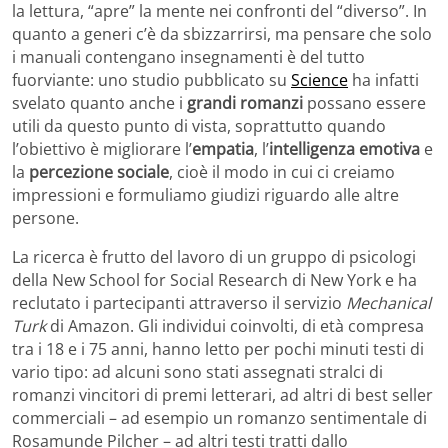
la lettura, “apre” la mente nei confronti del “diverso”. In
quanto a generi c’è da sbizzarrirsi, ma pensare che solo
i manuali contengano insegnamenti è del tutto
fuorviante: uno studio pubblicato su
Science
ha infatti
svelato quanto anche i
grandi romanzi
possano essere
utili da questo punto di vista, soprattutto quando
l’obiettivo è migliorare l’
empatia
, l’
intelligenza emotiva
e
la
percezione sociale
, cioè il modo in cui ci creiamo
impressioni e formuliamo giudizi riguardo alle altre
persone.
La ricerca è frutto del lavoro di un gruppo di psicologi
della New School for Social Research di New York e ha
reclutato i partecipanti attraverso il servizio
Mechanical
Turk
di Amazon. Gli individui coinvolti, di età compresa
tra i 18 e i 75 anni, hanno letto per pochi minuti testi di
vario tipo: ad alcuni sono stati assegnati stralci di
romanzi vincitori di premi letterari, ad altri di best seller
commerciali – ad esempio un romanzo sentimentale di
Rosamunde Pilcher – ad altri testi tratti dallo