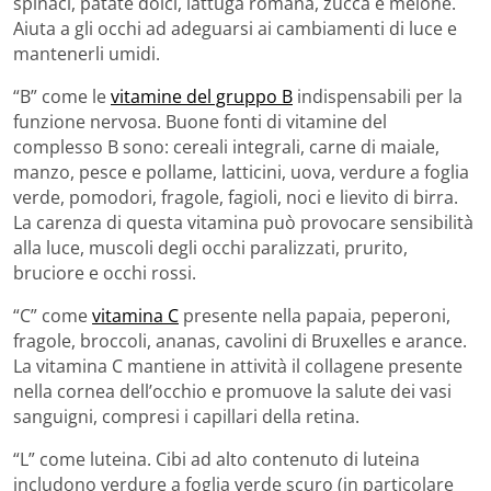
spinaci, patate dolci, lattuga romana, zucca e melone.
Aiuta a gli occhi ad adeguarsi ai cambiamenti di luce e
mantenerli umidi.
“B” come le
vitamine del gruppo B
indispensabili per la
funzione nervosa. Buone fonti di vitamine del
complesso B sono: cereali integrali, carne di maiale,
manzo, pesce e pollame, latticini, uova, verdure a foglia
verde, pomodori, fragole, fagioli, noci e lievito di birra.
La carenza di questa vitamina può provocare sensibilità
alla luce, muscoli degli occhi paralizzati, prurito,
bruciore e occhi rossi.
“C” come
vitamina C
presente nella papaia, peperoni,
fragole, broccoli, ananas, cavolini di Bruxelles e arance.
La vitamina C mantiene in attività il collagene presente
nella cornea dell’occhio e promuove la salute dei vasi
sanguigni, compresi i capillari della retina.
“L” come luteina. Cibi ad alto contenuto di luteina
includono verdure a foglia verde scuro (in particolare