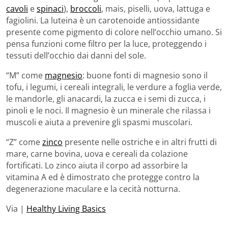
cavoli
e
spinaci
),
broccoli
, mais, piselli, uova, lattuga e
fagiolini. La luteina è un carotenoide antiossidante
presente come pigmento di colore nell’occhio umano. Si
pensa funzioni come filtro per la luce, proteggendo i
tessuti dell’occhio dai danni del sole.
“M” come
magnesio
: buone fonti di magnesio sono il
tofu, i legumi, i cereali integrali, le verdure a foglia verde,
le mandorle, gli anacardi, la zucca e i semi di zucca, i
pinoli e le noci. Il magnesio è un minerale che rilassa i
muscoli e aiuta a prevenire gli spasmi muscolari.
“Z” come
zinco
presente nelle ostriche e in altri frutti di
mare, carne bovina, uova e cereali da colazione
fortificati. Lo zinco aiuta il corpo ad assorbire la
vitamina A ed è dimostrato che protegge contro la
degenerazione maculare e la cecità notturna.
Via |
Healthy Living Basics