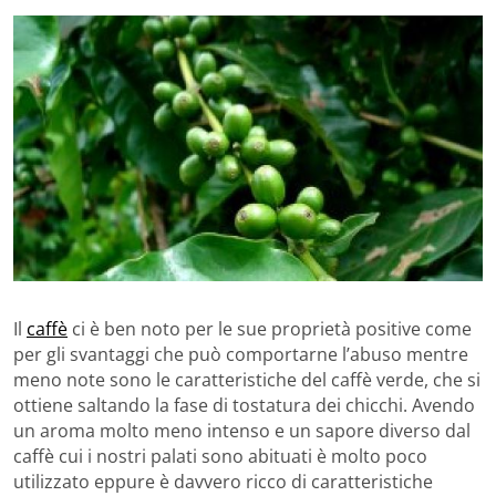
Il
caffè
ci è ben noto per le sue proprietà positive come
per gli svantaggi che può comportarne l’abuso mentre
meno note sono le caratteristiche del caffè verde, che si
ottiene saltando la fase di tostatura dei chicchi. Avendo
un aroma molto meno intenso e un sapore diverso dal
caffè cui i nostri palati sono abituati è molto poco
utilizzato eppure è davvero ricco di caratteristiche