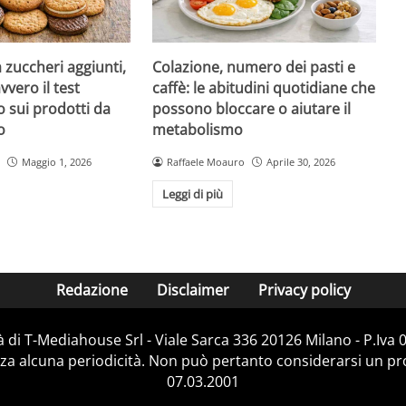
a zuccheri aggiunti,
Colazione, numero dei pasti e
vvero il test
caffè: le abitudini quotidiane che
 sui prodotti da
possono bloccare o aiutare il
o
metabolismo
Maggio 1, 2026
Raffaele Moauro
Aprile 30, 2026
Leggi di più
Redazione
Disclaimer
Privacy policy
 di T-Mediahouse Srl - Viale Sarca 336 20126 Milano - P.Iva
za alcuna periodicità. Non può pertanto considerarsi un prod
07.03.2001