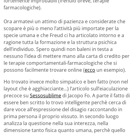
fortemente improbabili (frenulo breve, terapie
farmacologiche).
Ora armatevi un attimo di pazienza e considerate che
scopare è più o meno l’attività più importate per la
specie umana e che Freud ci ha articolato intorno e a
ragione tutta la formazione e la struttura psichica
dell’individuo. Spero quindi non baleni in testa a
nessuno l’idea di mettere mano alla carta di credito per
le terapie comportamentali-farmacologiche che si
possono facilmente trovare online (
ecco
un esempio).
Ho trovato invece molto simpatico e ben fatto (non nel
layout che è agghiacciante…) l’articolo sull’eiaculazione
precoce su
Sessosublime
di Jacopo Fo. A parte il fatto di
essere ben scritto lo trovo intelligente perchè cerca di
dare voce all’espressione del disagio raccontando in
prima persona il proprio vissuto. In secondo luogo
analizza la questione nella sua interezza, nella
dimensione tanto fisica quanto umana, perchè quello