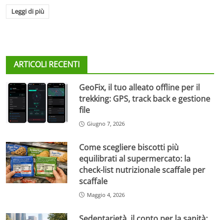
Leggi di più
ARTICOLI RECENTI
GeoFix, il tuo alleato offline per il
trekking: GPS, track back e gestione
file
Giugno 7, 2026
Come scegliere biscotti più
equilibrati al supermercato: la
check-list nutrizionale scaffale per
scaffale
Maggio 4, 2026
Sedentarietà, il conto per la sanità: