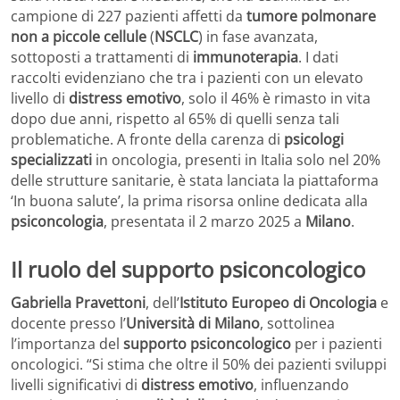
campione di 227 pazienti affetti da
tumore polmonare
non a piccole cellule
(
NSCLC
) in fase avanzata,
sottoposti a trattamenti di
immunoterapia
. I dati
raccolti evidenziano che tra i pazienti con un elevato
livello di
distress emotivo
, solo il 46% è rimasto in vita
dopo due anni, rispetto al 65% di quelli senza tali
problematiche. A fronte della carenza di
psicologi
specializzati
in oncologia, presenti in Italia solo nel 20%
delle strutture sanitarie, è stata lanciata la piattaforma
‘In buona salute’, la prima risorsa online dedicata alla
psiconcologia
, presentata il 2 marzo 2025 a
Milano
.
Il ruolo del supporto psiconcologico
Gabriella Pravettoni
, dell’
Istituto Europeo di Oncologia
e
docente presso l’
Università di Milano
, sottolinea
l’importanza del
supporto psiconcologico
per i pazienti
oncologici. “Si stima che oltre il 50% dei pazienti sviluppi
livelli significativi di
distress emotivo
, influenzando