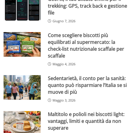
trekking: GPS, track back e gestione
file
Giugno 7, 2026
Come scegliere biscotti più
equilibrati al supermercato: la
check-list nutrizionale scaffale per
scaffale
Maggio 4, 2026
Sedentarietà, il conto per la sanità:
quanto può risparmiare l’Italia se si
muove di più
Maggio 3, 2026
Maltitolo e polioli nei biscotti light:
vantaggi, limiti e quantità da non
superare