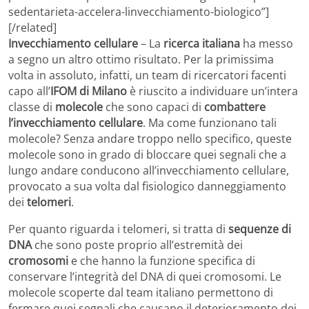
sedentarieta-accelera-linvecchiamento-biologico”]
[/related]
Invecchiamento cellulare
– La
ricerca italiana
ha messo
a segno un altro ottimo risultato. Per la primissima
volta in assoluto, infatti, un team di ricercatori facenti
capo all’
IFOM di Milano
è riuscito a individuare un’intera
classe di
molecole
che sono capaci di
combattere
l’invecchiamento cellulare
. Ma come funzionano tali
molecole? Senza andare troppo nello specifico, queste
molecole sono in grado di bloccare quei segnali che a
lungo andare conducono all’invecchiamento cellulare,
provocato a sua volta dal fisiologico danneggiamento
dei
telomeri
.
Per quanto riguarda i telomeri, si tratta di
sequenze di
DNA
che sono poste proprio all’estremità dei
cromosomi
e che hanno la funzione specifica di
conservare l’integrità del DNA di quei cromosomi. Le
molecole scoperte dal team italiano permettono di
fermare quei segnali che causano il deterioramento dei