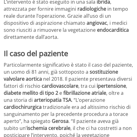
L’intervento è stato eseguito in una sala
ibrida
,
attrezzata per fornire immagini
radiologiche
in tempo
reale durante l’operazione. Grazie all’uso di un
dispositivo di aspirazione chiamato
angiovac
, i medici
sono riusciti a rimuovere la vegetazione
endocarditica
direttamente dall’aorta.
Il caso del paziente
Particolarmente significativo è stato il caso del paziente,
un uomo di 81 anni, già sottoposto a
sostituzione
valvolare aortica
nel 2018. Il paziente presentava diversi
fattori di rischio
cardiovascolare
, tra cui
ipertensione
,
diabete mellito di tipo 2
e
fibrillazione atriale
, oltre a
una storia di
arteriopatia TSA
. “L’operazione
cardiochirurgica
tradizionale era ad altissimo rischio di
sanguinamento per la precedente procedura a torace
aperto”, ha spiegato
Gerosa
. “Il paziente aveva già
subito un’
ischemia cerebrale
, il che ci ha costretti a non
posticipare l’intervento, poiché la vegetazione