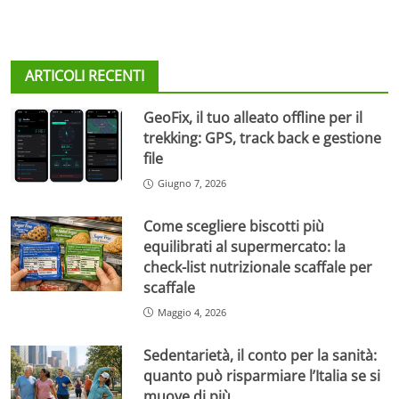
ARTICOLI RECENTI
GeoFix, il tuo alleato offline per il
trekking: GPS, track back e gestione
file
Giugno 7, 2026
Come scegliere biscotti più
equilibrati al supermercato: la
check-list nutrizionale scaffale per
scaffale
Maggio 4, 2026
Sedentarietà, il conto per la sanità:
quanto può risparmiare l’Italia se si
muove di più