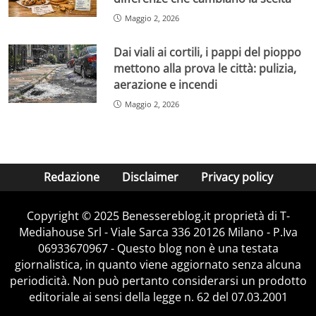
Maggio 2, 2026
Dai viali ai cortili, i pappi del pioppo
mettono alla prova le città: pulizia,
aerazione e incendi
Maggio 2, 2026
Redazione
Disclaimer
Privacy policy
Copyright © 2025 Benessereblog.it proprietà di T-
Mediahouse Srl - Viale Sarca 336 20126 Milano - P.Iva
06933670967 - Questo blog non è una testata
giornalistica, in quanto viene aggiornato senza alcuna
periodicità. Non può pertanto considerarsi un prodotto
editoriale ai sensi della legge n. 62 del 07.03.2001