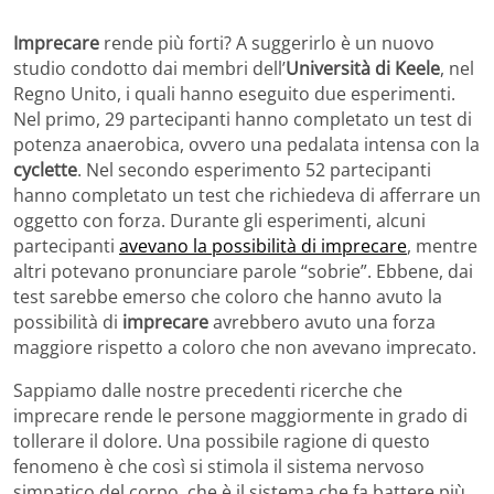
Imprecare
rende più forti? A suggerirlo è un nuovo
studio condotto dai membri dell’
Università di Keele
, nel
Regno Unito, i quali hanno eseguito due esperimenti.
Nel primo, 29 partecipanti hanno completato un test di
potenza anaerobica, ovvero una pedalata intensa con la
cyclette
. Nel secondo esperimento 52 partecipanti
hanno completato un test che richiedeva di afferrare un
oggetto con forza. Durante gli esperimenti, alcuni
partecipanti
avevano la possibilità di imprecare
, mentre
altri potevano pronunciare parole “sobrie”. Ebbene, dai
test sarebbe emerso che coloro che hanno avuto la
possibilità di
imprecare
avrebbero avuto una forza
maggiore rispetto a coloro che non avevano imprecato.
Sappiamo dalle nostre precedenti ricerche che
imprecare rende le persone maggiormente in grado di
tollerare il dolore. Una possibile ragione di questo
fenomeno è che così si stimola il sistema nervoso
simpatico del corpo, che è il sistema che fa battere più