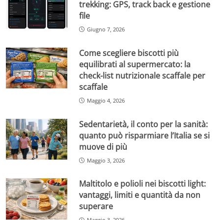
trekking: GPS, track back e gestione
file
Giugno 7, 2026
Come scegliere biscotti più
equilibrati al supermercato: la
check-list nutrizionale scaffale per
scaffale
Maggio 4, 2026
Sedentarietà, il conto per la sanità:
quanto può risparmiare l’Italia se si
muove di più
Maggio 3, 2026
Maltitolo e polioli nei biscotti light:
vantaggi, limiti e quantità da non
superare
Maggio 3, 2026