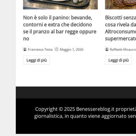
Non è solo il panino: bevande,
Biscotti senz
contorni e extra che decidono
cosa rivela da
se il pranzo al bar regge oppure
Altroconsumo
no
supermercat
Francesca Testa
Maggio 1, 2026
Raffaele Moauro
Leggi di più
Leggi di più
Copyright © 2025 Benessereblog.it proprietà
giornalistica, in quanto viene aggiornato sen