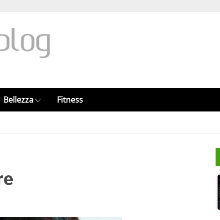
Bellezza
Fitness
re