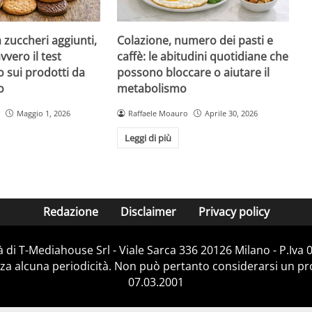
a zuccheri aggiunti,
Colazione, numero dei pasti e
vvero il test
caffè: le abitudini quotidiane che
 sui prodotti da
possono bloccare o aiutare il
o
metabolismo
Maggio 1, 2026
Raffaele Moauro
Aprile 30, 2026
Leggi di più
Redazione
Disclaimer
Privacy policy
 di T-Mediahouse Srl - Viale Sarca 336 20126 Milano - P.Iva
za alcuna periodicità. Non può pertanto considerarsi un prod
07.03.2001