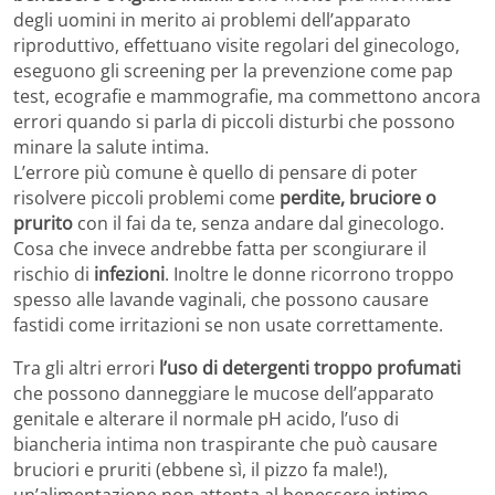
degli uomini in merito ai problemi dell’apparato
riproduttivo, effettuano visite regolari del ginecologo,
eseguono gli screening per la prevenzione come pap
test, ecografie e mammografie, ma commettono ancora
errori quando si parla di piccoli disturbi che possono
minare la salute intima.
L’errore più comune è quello di pensare di poter
risolvere piccoli problemi come
perdite, bruciore o
prurito
con il fai da te, senza andare dal ginecologo.
Cosa che invece andrebbe fatta per scongiurare il
rischio di
infezioni
. Inoltre le donne ricorrono troppo
spesso alle lavande vaginali, che possono causare
fastidi come irritazioni se non usate correttamente.
Tra gli altri errori
l’uso di detergenti troppo profumati
che possono danneggiare le mucose dell’apparato
genitale e alterare il normale pH acido, l’uso di
biancheria intima non traspirante che può causare
bruciori e pruriti (ebbene sì, il pizzo fa male!),
un’alimentazione non attenta al benessere intimo