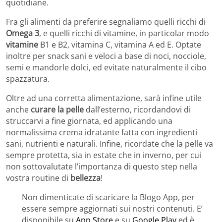
quotidiane.
Fra gli alimenti da preferire segnaliamo quelli ricchi di
Omega 3
, e quelli ricchi di vitamine, in particolar modo
vitamine
B1 e B2, vitamina C, vitamina A ed E. Optate
inoltre per snack sani e veloci a base di noci, nocciole,
semi e mandorle dolci, ed evitate naturalmente il cibo
spazzatura.
Oltre ad una corretta alimentazione, sarà infine utile
anche
curare la pelle
dall’esterno, ricordandovi di
struccarvi a fine giornata, ed applicando una
normalissima crema idratante fatta con ingredienti
sani, nutrienti e naturali. Infine, ricordate che la pelle va
sempre protetta, sia in estate che in inverno, per cui
non sottovalutate l’importanza di questo step nella
vostra routine di
bellezza
!
Non dimenticate di scaricare la Blogo App, per
essere sempre aggiornati sui nostri contenuti. E’
disponibile su
App Store
e su
Google Play
ed è