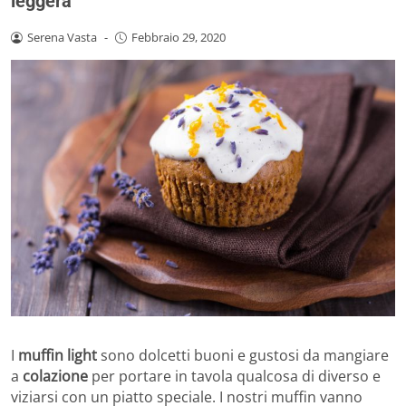
leggera
Serena Vasta
-
Febbraio 29, 2020
I
muffin light
sono dolcetti buoni e gustosi da mangiare
a
colazione
per portare in tavola qualcosa di diverso e
viziarsi con un piatto speciale. I nostri muffin vanno