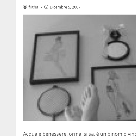
fritha
-
Dicembre 5, 2007
Acqua e benessere, ormai si sa, è un binomio vinc