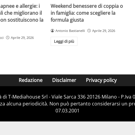
pnee e allergie: i
Weekend benessere di coppia o
li che migliorano il
in famiglia: come scegliere la
on sostituiscono la
formula giusta
Antonio Bastianelli
Aprile 29, 2026
cci
Aprile 29, 2026
Leggi di più
Redazione
Disclaimer
Privacy policy
 di T-Mediahouse Srl - Viale Sarca 336 20126 Milano - P.Iva
za alcuna periodicità. Non può pertanto considerarsi un prod
07.03.2001