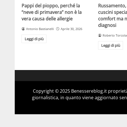
Pappi del pioppo, perché la
Russamento, a
“neve di primavera” non è la
cuscini specia
vera causa delle allergie
comfort ma n
diagnosi
Antonio Bastianelli
Aprile 30, 2026
Roberto Torcola
Leggi di più
Leggi di più
Copyright © 2025 Benessereblog.it proprietà
giornalistica, in quanto viene aggiornato sen