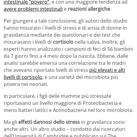
intestinale “povero”
, e con una maggiore tendenza ad
avere problemi intestinali
e
reazioni allergiche
.
Per giungere a tale conclusione, gli autori dello studio
hanno misurato i livelli di stress e di ansia di donne in
gravidanza mediante dei questionari e dei test che
misuravano i livelli di
cortisolo
nella saliva. Inoltre, gli
esperti hanno analizzato i campioni di feci di 56 bambini
da 7 giorni fino a 4 mesi dopo la nascita. Ebbene, dalle
analisi sarebbe emersa una correlazione tra le madri
che avevano riportato livelli di stress
più elevati e alti
livelli di cortisolo
, e una varietà del microbiota più
povera nei neonati.
In particolare, i figli delle mamme più stressate
riportavano un livello maggiore di Proteobacteria e
meno batteri lattici e Actinobacteria nel loro microbiota.
Ma gli
effetti dannosi dello stress
in gravidanza sono
anche altri. Un altro studio – condotto dai ricercatori
dell’Università di Cambridge e pubblicato sul The