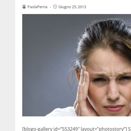
PaolaPerria
-
Giugno 25, 2013
[blogo-gallery id=”553249″ layout=”photostory”] 