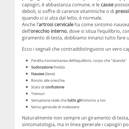
capogiri, è abbastanza comune, e le
cause
posson
deboli, si soffre di carenze vitaminiche o di
press
quando ci si alza dal letto, è normale.
Anche l’
artrosi cervicale
ha come sintomo nause
dell’
orecchio interno
, dove si situa l’equilibrio, c
giramento di testa, dobbiamo innanzi tutto fare 
Ecco i segnali che contraddistinguono un vero cap
Perdita momentanea dell’equilibrio, corpo che “sbanda”
Sudorazione
fredda
Nausea
(lieve)
Ronzio alle orecchie
Stato di
confusione
Tremori
Sensazione reale che
tutto giri
intorno a noi
Senso generale di malessere
Naturalmente non sempre un giramento di testa, 
sintomatologia, ma in linea generale i capogiri p