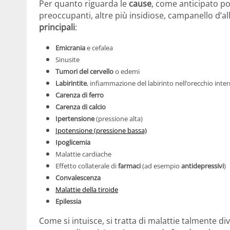
Per quanto riguarda le
cause
, come anticipato p
preoccupanti, altre più insidiose, campanello d’a
principali
:
Emicrania
e cefalea
Sinusite
Tumori del cervello
o edemi
Labirintite
, infiammazione del labirinto nell’orecchio inte
Carenza di ferro
Carenza di calcio
Ipertensione
(pressione alta)
Ipotensione (pressione bassa)
Ipoglicemia
Malattie cardiache
Effetto collaterale di
farmaci
(ad esempio
antidepressivi
)
Convalescenza
Malattie della tiroide
Epilessia
Come si intuisce, si tratta di malattie talmente d