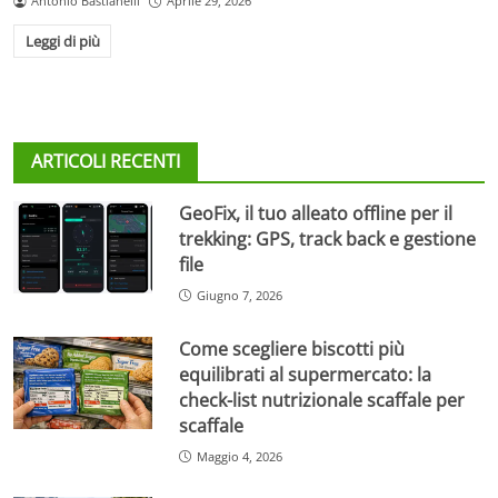
Antonio Bastianelli
Aprile 29, 2026
Leggi di più
ARTICOLI RECENTI
GeoFix, il tuo alleato offline per il
trekking: GPS, track back e gestione
file
Giugno 7, 2026
Come scegliere biscotti più
equilibrati al supermercato: la
check-list nutrizionale scaffale per
scaffale
Maggio 4, 2026