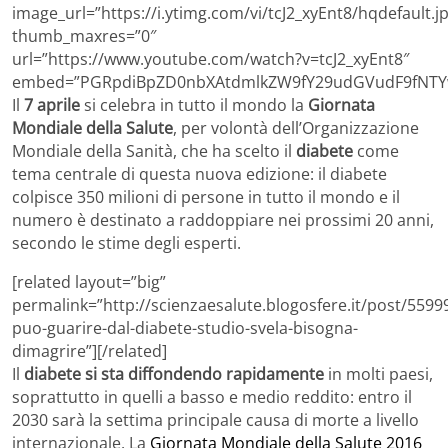
image_url=”https://i.ytimg.com/vi/tcJ2_xyEnt8/hqdefault.j
thumb_maxres=”0″
url=”https://www.youtube.com/watch?v=tcJ2_xyEnt8″
embed=”PGRpdiBpZD0nbXAtdmlkZW9fY29udGVudF9fNTYw
Il
7 aprile
si celebra in tutto il mondo la
Giornata
Mondiale della Salute
, per volontà dell’Organizzazione
Mondiale della Sanità, che ha scelto il
diabete
come
tema centrale di questa nuova edizione: il diabete
colpisce 350 milioni di persone in tutto il mondo e il
numero è destinato a raddoppiare nei prossimi 20 anni,
secondo le stime degli esperti.
[related layout=”big”
permalink=”http://scienzaesalute.blogosfere.it/post/55999
puo-guarire-dal-diabete-studio-svela-bisogna-
dimagrire”][/related]
Il
diabete si sta diffondendo rapidamente
in molti paesi,
soprattutto in quelli a basso e medio reddito: entro il
2030 sarà la settima principale causa di morte a livello
internazionale. La
Giornata Mondiale della Salute 2016