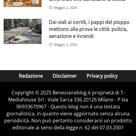
Maggio 2, 2026
Dai viali ai cortili, i pappi del pioppo
mettono alla prova le città: pulizia,
aerazione e incendi
Maggio 2, 2026
Redazione
Disclaimer
Privacy policy
Copyright © 2025 Benessereblog.it proprietà di T-
Mediahouse Srl - Viale Sarca 336 20126 Milano - P.Iva
06933670967 - Questo blog non è una testata
giornalistica, in quanto viene aggiornato senza alcuna
periodicità. Non può pertanto considerarsi un prodotto
editoriale ai sensi della legge n. 62 del 07.03.2001