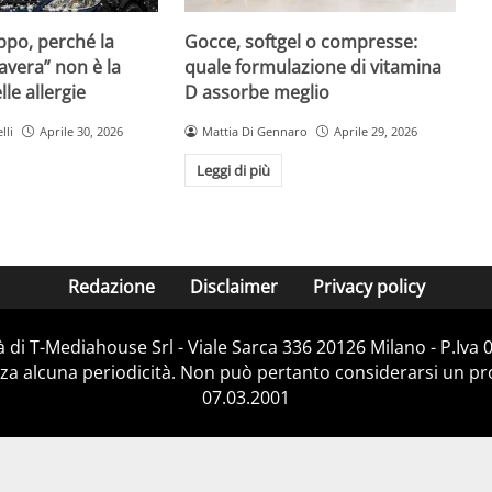
Gocce, softgel o compresse:
ppo, perché la
quale formulazione di vitamina
avera” non è la
D assorbe meglio
le allergie
Mattia Di Gennaro
Aprile 29, 2026
lli
Aprile 30, 2026
Leggi di più
Redazione
Disclaimer
Privacy policy
 di T-Mediahouse Srl - Viale Sarca 336 20126 Milano - P.Iva
za alcuna periodicità. Non può pertanto considerarsi un prod
07.03.2001