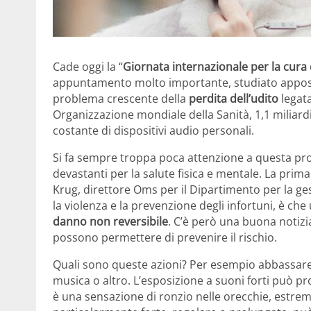
Cade oggi la “
Giornata internazionale per la cura 
appuntamento molto importante, studiato apposi
problema crescente della
perdita dell’udito
legat
Organizzazione mondiale della Sanità, 1,1 miliardi
costante di dispositivi audio personali.
Si fa sempre troppa poca attenzione a questa p
devastanti per la salute fisica e mentale. La prim
Krug, direttore Oms per il Dipartimento per la gest
la violenza e la prevenzione degli infortuni, è che
danno non reversibile
. C’è però una buona notizia
possono permettere di prevenire il rischio.
Quali sono queste azioni? Per esempio abbassare i
musica o altro. L’esposizione a suoni forti può p
è una sensazione di ronzio nelle orecchie, estre