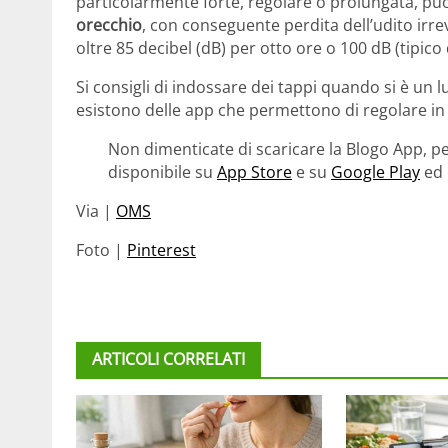
particolarmente forte, regolare o prolungata, pu
orecchio
, con conseguente perdita dell’udito irreve
oltre 85 decibel (dB) per otto ore o 100 dB (tipico 
Si consigli di indossare dei tappi quando si è un 
esistono delle app che permettono di regolare in si
Non dimenticate di scaricare la Blogo App, pe
disponibile su
App Store
e su
Google Play
ed 
Via |
OMS
Foto |
Pinterest
ARTICOLI CORRELATI