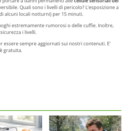
ò portare a danni permanenti alle
cellule sensoriali del
rsibile. Quali sono i livelli di pericolo? L’esposizione a
di alcuni locali notturni) per 15 minuti.
luoghi estremamente rumorosi o delle cuffie. Inoltre,
curezza i livelli.
r essere sempre aggiornati sui nostri contenuti. E’
è gratuita.