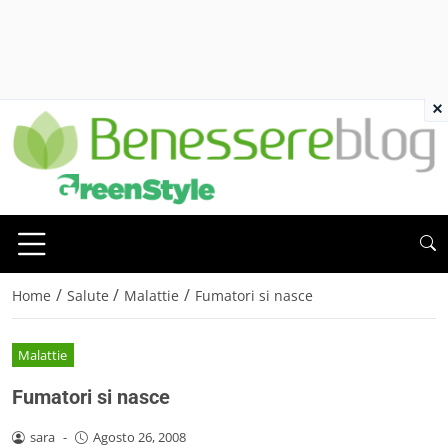
×
/
/
/
Home
Salute
Malattie
Fumatori si nasce
Malattie
Fumatori si nasce
sara
-
Agosto 26, 2008