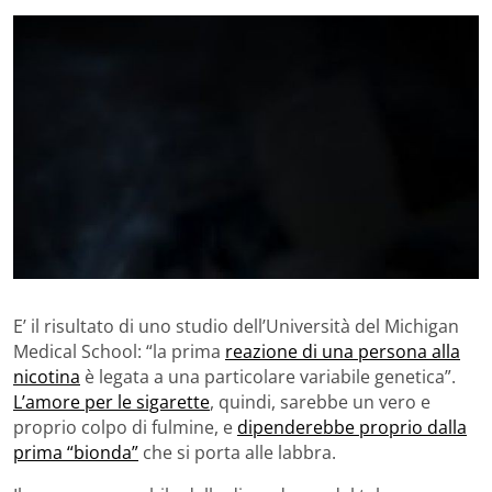
E’ il risultato di uno studio dell’Università del Michigan
Medical School: “la prima
reazione di una persona alla
nicotina
è legata a una particolare variabile genetica”.
L’amore per le sigarette
, quindi, sarebbe un vero e
proprio colpo di fulmine, e
dipenderebbe proprio dalla
prima “bionda”
che si porta alle labbra.