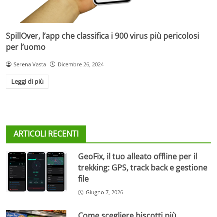
SpillOver, l’app che classifica i 900 virus più pericolosi
per l’uomo
Serena Vasta
Dicembre 26, 2024
Leggi di più
ARTICOLI RECENTI
GeoFix, il tuo alleato offline per il
trekking: GPS, track back e gestione
file
Giugno 7, 2026
Come scegliere biscotti più