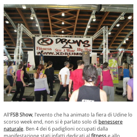
All’
FSB Show
, l’evento che ha animato la fiera di Udine lo
scorso week end, non si è parlato solo di
benessere
naturale
. Ben 4 dei 6 padiglioni occupati dalla
manifestazione stati infatti dedicati al
fitness
e allo