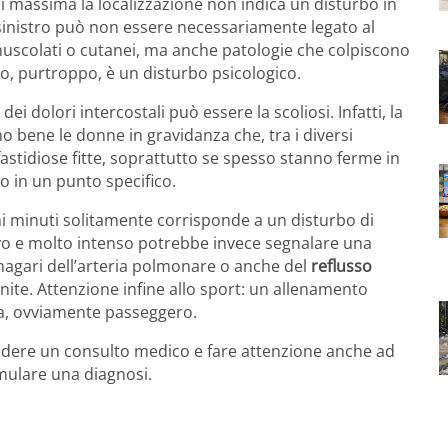
 di massima la localizzazione non indica un disturbo in
 sinistro può non essere necessariamente legato al
 muscolati o cutanei, ma anche patologie che colpiscono
so, purtroppo, è un disturbo psicologico.
i dolori intercostali può essere la scoliosi. Infatti, la
o bene le donne in gravidanza che, tra i diversi
astidiose fitte, soprattutto se spesso stanno ferme in
o in un punto specifico.
hi minuti solitamente corrisponde a un disturbo di
ivo e molto intenso potrebbe invece segnalare una
 magari dell’arteria polmonare o anche del
reflusso
te. Attenzione infine allo sport: un allenamento
a, ovviamente passeggero.
hiedere un consulto medico e fare attenzione anche ad
rmulare una diagnosi.