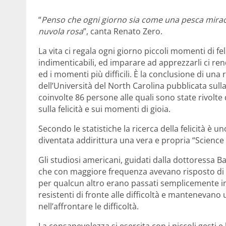
“
Penso che ogni giorno sia come una pesca miraco
nuvola rosa
”, canta Renato Zero.
La vita ci regala ogni giorno piccoli momenti di fel
indimenticabili, ed imparare ad apprezzarli ci rend
ed i momenti più difficili. È la conclusione di una
dell’Università del North Carolina pubblicata sulla 
coinvolte 86 persone alle quali sono state rivolt
sulla felicità e sui momenti di gioia.
Secondo le statistiche la ricerca della felicità è u
diventata addirittura una vera e propria “Science
Gli studiosi americani, guidati dalla dottoressa 
che con maggiore frequenza avevano risposto di es
per qualcun altro erano passati semplicemente in
resistenti di fronte alle difficoltà e mantenevano
nell’affrontare le difficoltà.
La consapevolezza si esercita con i piccoli gesti e