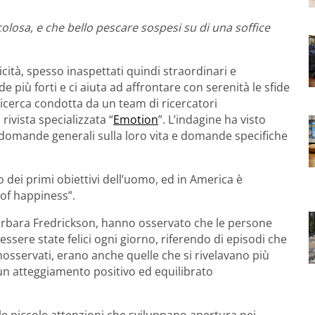
losa, e che bello pescare sospesi su di una soffice
icità, spesso inaspettati quindi straordinari e
e più forti e ci aiuta ad affrontare con serenità le sfide
 ricerca condotta da un team di ricercatori
rivista specializzata “
Emotion
”. L’indagine ha visto
e domande generali sulla loro vita e domande specifiche
no dei primi obiettivi dell’uomo, ed in America è
 of happiness”.
Barbara Fredrickson, hanno osservato che le persone
sere state felici ogni giorno, riferendo di episodi che
osservati, erano anche quelle che si rivelavano più
 un atteggiamento positivo ed equilibrato
 le piccole attenzioni che sviluppano apertura nei