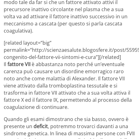
modo tale da far si che un fattore attivato attivi il
precursore inattivo circolante nel plasma che a sua
volta va ad attivare il fattore inattivo successivo in un
meccanismo a cascata (per questo si parla cascata
coagulativa).
[related layout=”big”
permalink=”http://scienzaesalute.blogosfere.it/post/55959
congenito-del-fattore-vii-sintomi-e-cura”][/related]
Il
fattore VII
è abbastanza noto perché un’eventuale
carenza può causare un disordine emorragico raro
noto anche come malattia di Alexander. Il fattore VII
viene attivato dalla tromboplastina tessutale e si
trasforma in fattore VII attivato che a sua volta attiva il
fattore X ed il fattore IX, permettendo al processo della
coagulazione di continuare.
Quando gli esami dimostrano che sia basso, ovvero è
presente un
deficit
, potremmo trovarci davanti a una
sindrome genetica. In linea di massima persone con FVII