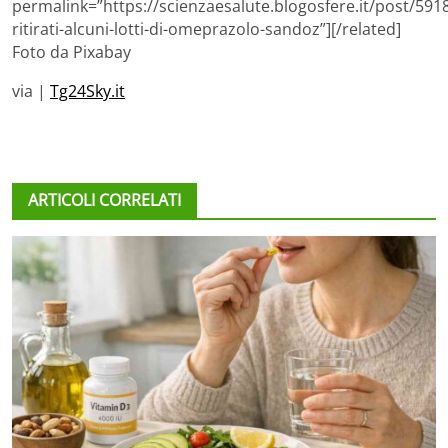
permalink=”https://scienzaesalute.blogosfere.it/post/5918
ritirati-alcuni-lotti-di-omeprazolo-sandoz”][/related]
Foto da Pixabay
via |
Tg24Sky.it
ARTICOLI CORRELATI