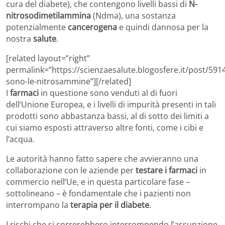
cura del diabete), che contengono livelli bassi di
N-
nitrosodimetilammina
(Ndma), una sostanza
potenzialmente
cancerogena
e quindi dannosa per la
nostra
salute
.
[related layout=”right”
permalink=”https://scienzaesalute.blogosfere.it/post/591
sono-le-nitrosammine”][/related]
I
farmaci
in questione sono venduti al di fuori
dell’Unione Europea, e i livelli di impurità presenti in tali
prodotti sono abbastanza bassi, al di sotto dei limiti a
cui siamo esposti attraverso altre fonti, come i cibi e
l’acqua.
Le autorità hanno fatto sapere che avvieranno una
collaborazione con le aziende per
testare i farmaci
in
commercio nell’Ue, e in questa particolare fase –
sottolineano – è fondamentale che i pazienti non
interrompano la
terapia per il diabete
.
I rischi che si correrebbero interrompendo l’assunzione