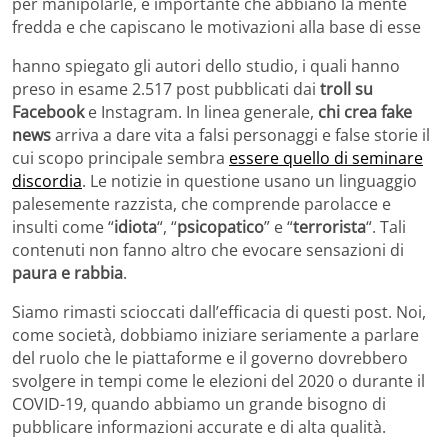
per manipolarle, è importante che abbiano la mente
fredda e che capiscano le motivazioni alla base di esse
hanno spiegato gli autori dello studio, i quali hanno
preso in esame 2.517 post pubblicati dai
troll su
Facebook
e Instagram. In linea generale,
chi crea fake
news
arriva a dare vita a falsi personaggi e false storie il
cui scopo principale sembra
essere quello di seminare
discordia
. Le notizie in questione usano un linguaggio
palesemente razzista, che comprende parolacce e
insulti come “
idiota
“, “
psicopatico
” e “
terrorista
“. Tali
contenuti non fanno altro che evocare sensazioni di
paura e rabbia
.
Siamo rimasti scioccati dall’efficacia di questi post. Noi,
come società, dobbiamo iniziare seriamente a parlare
del ruolo che le piattaforme e il governo dovrebbero
svolgere in tempi come le elezioni del 2020 o durante il
COVID-19, quando abbiamo un grande bisogno di
pubblicare informazioni accurate e di alta qualità.