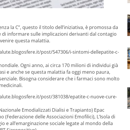
za la C”, questo il titolo dell’iniziativa, è promossa da
e di informare sulle implicazioni derivanti dal contagio
venire questa malattia.
alute.blogosfere.it/post/547306/i-sintomi-dellepatite-c-
ondiale. Ogni anno, ai circa 170 milioni di individui già
vi casi e anche se questa malattia fa oggi meno paura,
ssenziale. Bisogna considerare che i farmaci sono molto
medicinali.
salute.blogosfere.it/post/381038/epatite-c-nuove-cure-
azionale Emodializzati Dialisi e Trapianto) Epac
o (Federazione delle Associazioni Emofilici), L’Isola di
gio e all’emarginazione sociale legate al mondo della
BT Sieropositive).