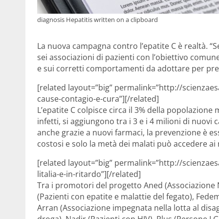
diagnosis Hepatitis written on a clipboard
La nuova campagna contro l’epatite C è realtà. “Sen
sei associazioni di pazienti con l’obiettivo comun
e sui corretti comportamenti da adottare per pre
[related layout=”big” permalink=”http://scienzaes
cause-contagio-e-cura”][/related]
L’epatite C colpisce circa il 3% della popolazione m
infetti, si aggiungono tra i 3 e i 4 milioni di nuo
anche grazie a nuovi farmaci, la prevenzione è e
costosi e solo la metà dei malati può accedere ai 
[related layout=”big” permalink=”http://scienzae
litalia-e-in-ritardo”][/related]
Tra i promotori del progetto Aned (Associazione N
(Pazienti con epatite e malattie del fegato), Fedem
Arran (Associazione impegnata nella lotta al disa
droga), Nadir (Pazienti con HIV), Plus (Persone LG