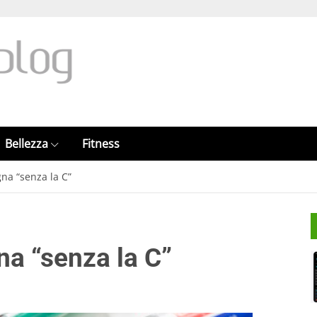
Bellezza
Fitness
gna “senza la C”
na “senza la C”