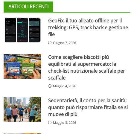
ARTICOLI RECENTI
GeoFix, il tuo alleato offline per il
trekking: GPS, track back e gestione
file
Giugno 7, 2026
Come scegliere biscotti più
equilibrati al supermercato: la
check-list nutrizionale scaffale per
scaffale
Maggio 4, 2026
Sedentarietà, il conto per la sanità:
quanto può risparmiare l’Italia se si
muove di più
Maggio 3, 2026