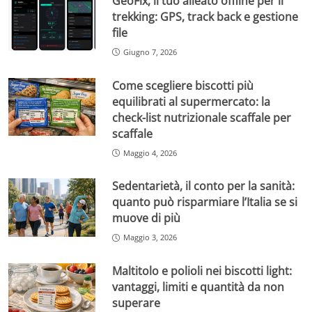
GeoFix, il tuo alleato offline per il
trekking: GPS, track back e gestione
file
Giugno 7, 2026
Come scegliere biscotti più
equilibrati al supermercato: la
check-list nutrizionale scaffale per
scaffale
Maggio 4, 2026
Sedentarietà, il conto per la sanità:
quanto può risparmiare l’Italia se si
muove di più
Maggio 3, 2026
Maltitolo e polioli nei biscotti light:
vantaggi, limiti e quantità da non
superare