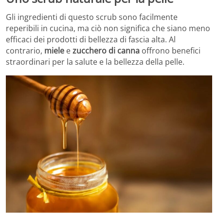
Gli ingredienti di questo scrub sono facilmente
reperibili in cucina, ma ciò non significa che siano meno
efficaci dei prodotti di bellezza di fascia alta. Al
contrario,
miele
e
zucchero di canna
offrono benefici
straordinari per la salute e la bellezza della pelle.