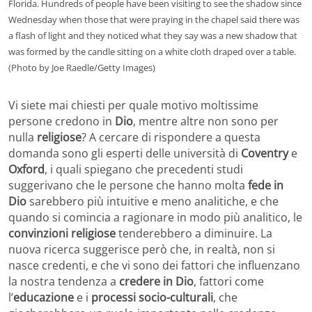
Florida. Hundreds of people have been visiting to see the shadow since
Wednesday when those that were praying in the chapel said there was
a flash of light and they noticed what they say was a new shadow that
was formed by the candle sitting on a white cloth draped over a table.
(Photo by Joe Raedle/Getty Images)
Vi siete mai chiesti per quale motivo moltissime
persone credono in
Dio
, mentre altre non sono per
nulla
religiose
? A cercare di rispondere a questa
domanda sono gli esperti delle università di
Coventry
e
Oxford
, i quali spiegano che precedenti studi
suggerivano che le persone che hanno molta
fede in
Dio
sarebbero più intuitive e meno analitiche, e che
quando si comincia a ragionare in modo più analitico, le
convinzioni religiose
tenderebbero a diminuire. La
nuova ricerca suggerisce però che, in realtà, non si
nasce credenti, e che vi sono dei fattori che influenzano
la nostra tendenza a
credere in Dio
, fattori come
l’
educazione
e i
processi socio-culturali
, che