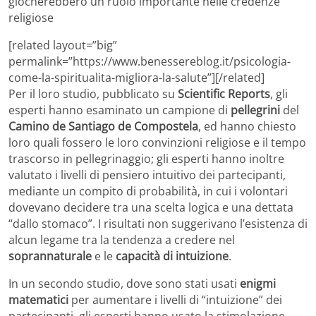
giocherebbero un ruolo importante nelle credenze
religiose
[related layout=”big”
permalink=”https://www.benessereblog.it/psicologia-
come-la-spiritualita-migliora-la-salute”][/related]
Per il loro studio, pubblicato su
Scientific Reports
, gli
esperti hanno esaminato un campione di
pellegrini
del
Camino de Santiago de Compostela
, ed hanno chiesto
loro quali fossero le loro convinzioni religiose e il tempo
trascorso in pellegrinaggio; gli esperti hanno inoltre
valutato i livelli di pensiero intuitivo dei partecipanti,
mediante un compito di probabilità, in cui i volontari
dovevano decidere tra una scelta logica e una dettata
“dallo stomaco”. I risultati non suggerivano l’esistenza di
alcun legame tra la tendenza a credere nel
soprannaturale
e le
capacità di intuizione
.
In un secondo studio, dove sono stati usati
enigmi
matematici
per aumentare i livelli di “intuizione” dei