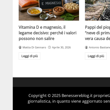
Vitamina D e magnesio, il
Pappi del pio
legame decisivo: perché i valori
“neve di prim
possono non salire
vera causa del
Mattia Di Gennaro
Aprile 30, 2026
Antonio Bastiane
Leggi di più
Leggi di più
Copyright © 2025 Benessereblog.it proprietà
giornalistica, in quanto viene aggiornato sen