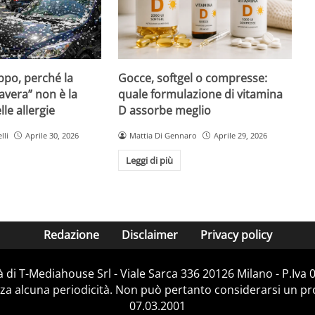
Gocce, softgel o compresse:
ppo, perché la
quale formulazione di vitamina
avera” non è la
D assorbe meglio
le allergie
Mattia Di Gennaro
Aprile 29, 2026
lli
Aprile 30, 2026
Leggi di più
Redazione
Disclaimer
Privacy policy
 di T-Mediahouse Srl - Viale Sarca 336 20126 Milano - P.Iva
za alcuna periodicità. Non può pertanto considerarsi un prod
07.03.2001