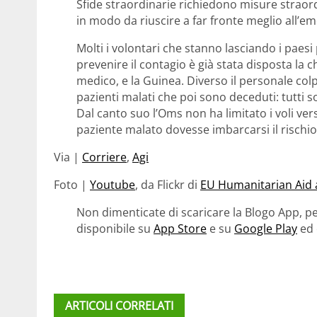
Sfide straordinarie richiedono misure straor
in modo da riuscire a far fronte meglio all’e
Molti i volontari che stanno lasciando i paesi 
prevenire il contagio è già stata disposta la 
medico, e la Guinea. Diverso il personale colp
pazienti malati che poi sono deceduti: tutti s
Dal canto suo l’Oms non ha limitato i voli ve
paziente malato dovesse imbarcarsi il rischio
Via |
Corriere
,
Agi
Foto |
Youtube
, da Flickr di
EU Humanitarian Aid a
Non dimenticate di scaricare la Blogo App, pe
disponibile su
App Store
e su
Google Play
ed 
ARTICOLI CORRELATI