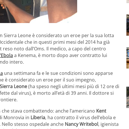
 in Sierra Leone è considerato un eroe per la sua lotta
Occidentale che in questi primi mesi del 2014 ha già
t reso noto dall’Oms. Il medico, a capo del centro
l’Ebola
a Kenema, è morto dopo aver contratto lui
ndo intero.
la
una settimana fa e le sue condizioni sono apparse
o, che è considerato un eroe per il suo impegno,
Sierra Leone
(ha speso negli ultimi mesi più di 12 ore di
ette dal virus), è morto all’età di 39 anni. Il dottore si
rontiere.
rus che stava combattendo: anche l’americano
Kent
 di Monrovia in
Liberia
, ha contratto il virus dell’ebola e
o. Nello stesso ospedale anche
Nancy Writebol
, igienista