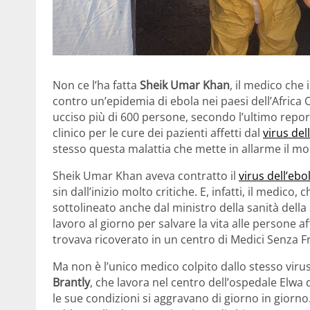
Non ce l’ha fatta
Sheik Umar Khan
, il medico che
contro un’epidemia di ebola nei paesi dell’Africa 
ucciso più di 600 persone, secondo l’ultimo repor
clinico per le cure dei pazienti affetti dal
virus del
stesso questa malattia che mette in allarme il mo
Sheik Umar Khan aveva contratto il
virus dell’ebo
sin dall’inizio molto critiche. E, infatti, il medic
sottolineato anche dal ministro della sanità della
lavoro al giorno per salvare la vita alle persone aff
trovava ricoverato in un centro di Medici Senza F
Ma non è l’unico medico colpito dallo stesso vi
Brantly
, che lavora nel centro dell’ospedale Elwa
le sue condizioni si aggravano di giorno in giorn