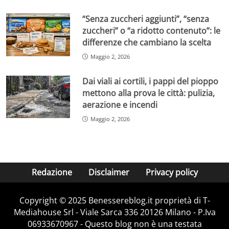
“Senza zuccheri aggiunti”, “senza
zuccheri” o “a ridotto contenuto”: le
differenze che cambiano la scelta
Maggio 2, 2026
Dai viali ai cortili, i pappi del pioppo
mettono alla prova le città: pulizia,
aerazione e incendi
Maggio 2, 2026
Redazione
Disclaimer
Privacy policy
Copyright © 2025 Benessereblog.it proprietà di T-
Mediahouse Srl - Viale Sarca 336 20126 Milano - P.Iva
06933670967 - Questo blog non è una testata