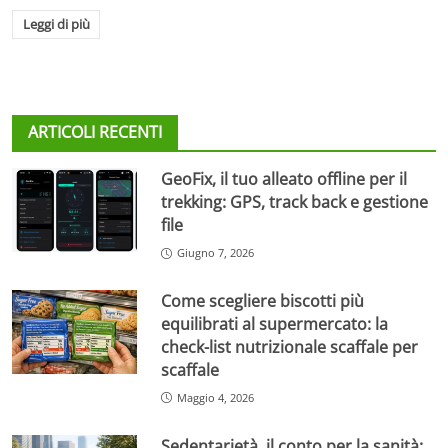
Leggi di più
ARTICOLI RECENTI
GeoFix, il tuo alleato offline per il
trekking: GPS, track back e gestione
file
Giugno 7, 2026
Come scegliere biscotti più
equilibrati al supermercato: la
check-list nutrizionale scaffale per
scaffale
Maggio 4, 2026
Sedentarietà, il conto per la sanità: