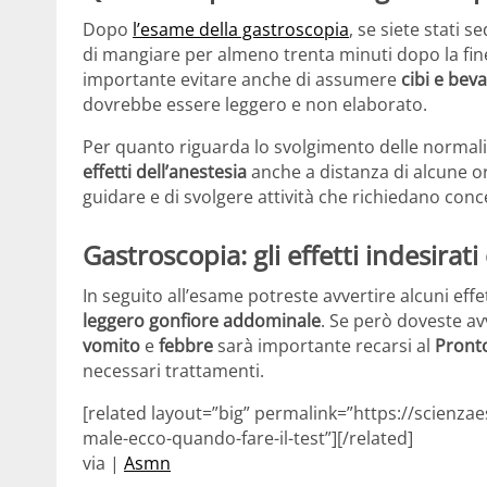
Dopo
l’esame della gastroscopia
, se siete stati 
di mangiare per almeno trenta minuti dopo la fine
importante evitare anche di assumere
cibi e bev
dovrebbe essere leggero e non elaborato.
Per quanto riguarda lo svolgimento delle normali at
effetti dell’anestesia
anche a distanza di alcune or
guidare e di svolgere attività che richiedano con
Gastroscopia: gli effetti indesir
In seguito all’esame potreste avvertire alcuni eff
leggero gonfiore addominale
. Se però doveste av
vomito
e
febbre
sarà importante recarsi al
Pront
necessari trattamenti.
[related layout=”big” permalink=”https://scienzae
male-ecco-quando-fare-il-test”][/related]
via |
Asmn