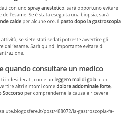
sedati con uno
spray anestetico
, sarà opportuno evitare
 dell’esame. Se è stata eseguita una biopsia, sarà
ande calde
per alcune ore. Il
pasto dopo la gastroscopia
tività, se siete stati sedati potreste avvertire gli
e dall’esame. Sarà quindi importante evitare di
centrazione.
ati e quando consultare un medico
etti indesiderati, come un
leggero mal di gola
o un
vertire altri sintomi come
dolore addominale forte
,
o Soccorso
per comprenderne la causa e ricevere i
salute.blogosfere.it/post/488072/la-gastroscopia-fa-